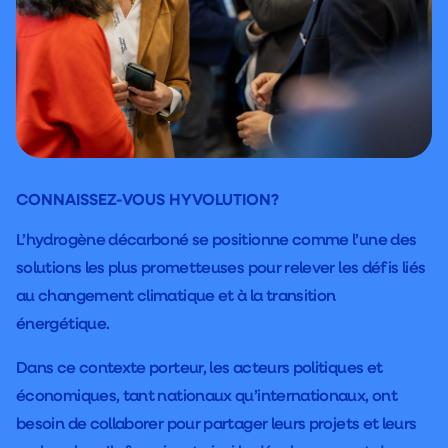
CONNAISSEZ-VOUS HYVOLUTION?
L’hydrogène décarboné se positionne comme l’une des
solutions les plus prometteuses pour relever les défis liés
au changement climatique et à la transition
énergétique.
Dans ce contexte porteur, les acteurs politiques et
économiques, tant nationaux qu’internationaux, ont
besoin de collaborer pour partager leurs projets et leurs