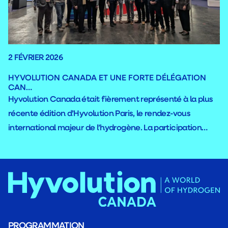
2 FÉVRIER 2026
HYVOLUTION CANADA ET UNE FORTE DÉLÉGATION
CAN…
Hyvolution Canada était fièrement représenté à la plus
récente édition d’Hyvolution Paris, le rendez-vous
international majeur de l’hydrogène. La participation
canadienne s’est démarquée par la présence de l’une
des plus importantes délégations des dernières années,
illustrant le dynamisme de la filière au pays.
PROGRAMMATION