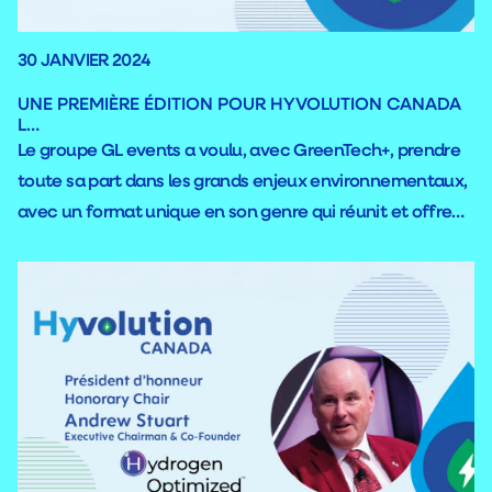
30 JANVIER 2024
UNE PREMIÈRE ÉDITION POUR HYVOLUTION CANADA
L…
Le groupe GL events a voulu, avec GreenTech+, prendre
toute sa part dans les grands enjeux environnementaux,
avec un format unique en son genre qui réunit et offre
une visibilité nouvelle aux filières d'avenir. GreenTech+
est l'accélérateur par lequel ce nouvel ensemble du
groupe GL events s’engage à accompagner les acteurs
de la filière dans leur développement, à rechercher les
solutions de demain et à diriger de plus en plus nos
citoyens vers l'éco- responsabilité.