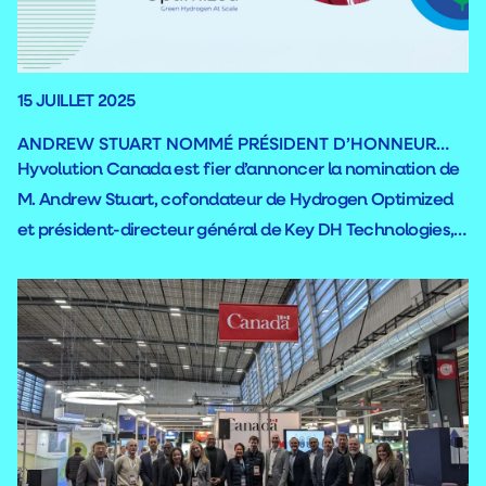
15 JUILLET 2025
ANDREW STUART NOMMÉ PRÉSIDENT D’HONNEUR…
Hyvolution Canada est fier d’annoncer la nomination de
M. Andrew Stuart, cofondateur de Hydrogen Optimized
et président-directeur général de Key DH Technologies, à
titre de président d’honneur de sa toute première édition
nord-américaine, qui se tiendra à Trois-Rivières les 1er et 2
octobre 2025.