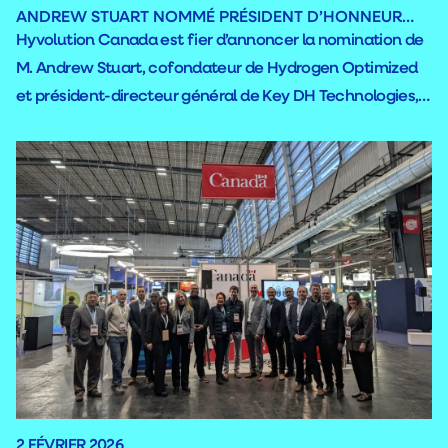
ANDREW STUART NOMMÉ PRÉSIDENT D’HONNEUR…
Hyvolution Canada est fier d’annoncer la nomination de
M. Andrew Stuart, cofondateur de Hydrogen Optimized
et président-directeur général de Key DH Technologies, à
titre de président d’honneur de sa toute première édition
nord-américaine, qui se tiendra à Trois-Rivières les 1er et 2
octobre 2025.
2 FÉVRIER 2026